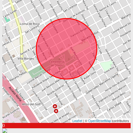
Leaflet
| ©
OpenStreetMap
contributors
0