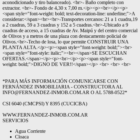
aconodicionado y tiro balanceado). <br>- Baño completo con
extractor. <br>- Fondo de 4,30 x 7,00 m.</p><p><br></p><p>
<span style="font-weight: bold; text-decoration-line: underline;">A
considerar:</span><br><br>-Transportes cercanos: 21 a 1 cuadra,19
a 2 cuadras, 59 a 3 cuadras y 152 a 5 cuadras.<br>-Ubicado a 9
cuadras de acceso, a 15 cuadras de Av. Maipú y del centro comercial
de Olivos y a metros de una plaza con destacamento policial de
Olivos.<br>-Techo de losa, lo que permite CONSTRUIR UNA
PLANTA ALTA.</p><p><span style="font-weight: bold;"><br>
<span style="font-style: italic;"><br></span>SE ESCUCHAN
OFERTAS.</span></p><p><br></p><p><span style="font-
weight: bold;">DIGNO DE VER!!</span></p> <br> <br> <br>
*PARA MÁS INFORMACIÓN COMUNICARSE CON
FERNÁNDEZ INMOBILIARIA - CONSTRUCTORA AL
INFO@FERNANDEZ-INMOB.COM.AR O AL 5788-0522*
CSI 6040 (CMCPSI) Y 8395 (CUCICBA)
WWW.FERNANDEZ-INMOB.COM.AR
SERVICIOS
Agua Corriente
Cloaca