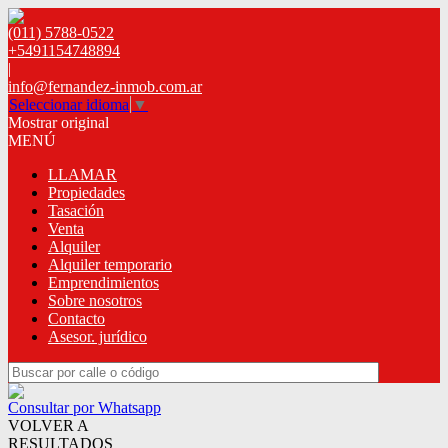
(011) 5788-0522
+5491154748894
|
info@fernandez-inmob.com.ar
Seleccionar idioma
▼
Mostrar original
MENÚ
LLAMAR
Propiedades
Tasación
Venta
Alquiler
Alquiler temporario
Emprendimientos
Sobre nosotros
Contacto
Asesor. jurídico
Consultar por Whatsapp
VOLVER A
RESULTADOS