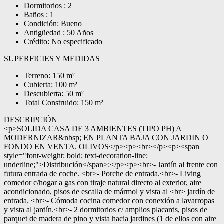
Dormitorios : 2
Baños : 1
Condición: Bueno
Antigüedad : 50 Años
Crédito: No especificado
SUPERFICIES Y MEDIDAS
Terreno: 150 m²
Cubierta: 100 m²
Descubierta: 50 m²
Total Construido: 150 m²
DESCRIPCIÓN
<p>SOLIDA CASA DE 3 AMBIENTES (TIPO PH) A
MODERNIZAR&nbsp; EN PLANTA BAJA CON JARDIN O
FONDO EN VENTA. OLIVOS</p><p><br></p><p><span
style="font-weight: bold; text-decoration-line:
underline;">Distribución</span>:</p><p><br>- Jardín al frente con
futura entrada de coche. <br>- Porche de entrada.<br>- Living
comedor c/hogar a gas con tiraje natural directo al exterior, aire
acondicionado, pisos de escalla de mármol y vista al <br> jardín de
entrada. <br>- Cómoda cocina comedor con conexión a lavarropas
y vista al jardín.<br>- 2 dormitorios c/ amplios placards, pisos de
parquet de madera de pino y vista hacia jardines (1 de ellos con aire