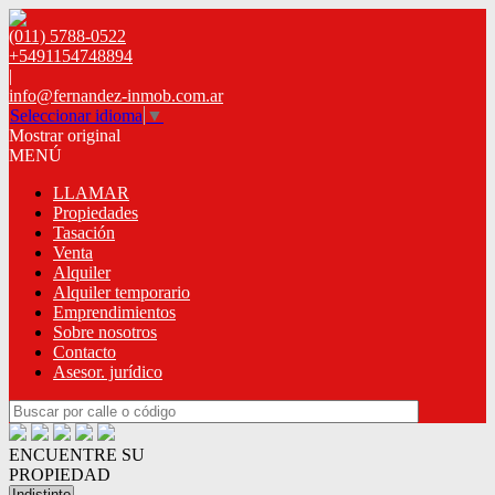
(011) 5788-0522
+5491154748894
|
info@fernandez-inmob.com.ar
Seleccionar idioma
▼
Mostrar original
MENÚ
LLAMAR
Propiedades
Tasación
Venta
Alquiler
Alquiler temporario
Emprendimientos
Sobre nosotros
Contacto
Asesor. jurídico
ENCUENTRE SU
PROPIEDAD