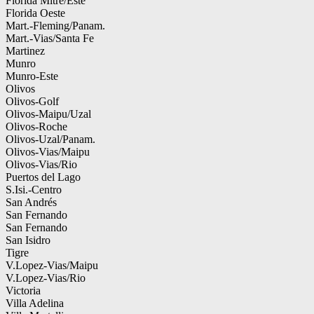
Florida Mitre/Este
Florida Oeste
Mart.-Fleming/Panam.
Mart.-Vias/Santa Fe
Martinez
Munro
Munro-Este
Olivos
Olivos-Golf
Olivos-Maipu/Uzal
Olivos-Roche
Olivos-Uzal/Panam.
Olivos-Vias/Maipu
Olivos-Vias/Rio
Puertos del Lago
S.Isi.-Centro
San Andrés
San Fernando
San Fernando
San Isidro
Tigre
V.Lopez-Vias/Maipu
V.Lopez-Vias/Rio
Victoria
Villa Adelina