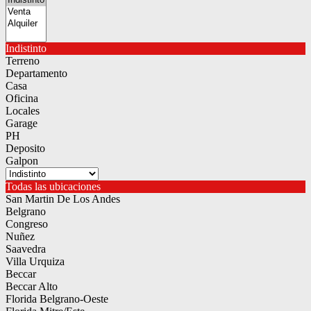
Indistinto
Terreno
Departamento
Casa
Oficina
Locales
Garage
PH
Deposito
Galpon
Todas las ubicaciones
San Martin De Los Andes
Belgrano
Congreso
Nuñez
Saavedra
Villa Urquiza
Beccar
Beccar Alto
Florida Belgrano-Oeste