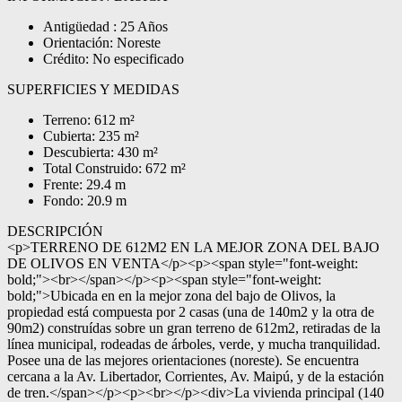
Antigüedad : 25 Años
Orientación: Noreste
Crédito: No especificado
SUPERFICIES Y MEDIDAS
Terreno: 612 m²
Cubierta: 235 m²
Descubierta: 430 m²
Total Construido: 672 m²
Frente: 29.4 m
Fondo: 20.9 m
DESCRIPCIÓN
<p>TERRENO DE 612M2 EN LA MEJOR ZONA DEL BAJO
DE OLIVOS EN VENTA</p><p><span style="font-weight:
bold;"><br></span></p><p><span style="font-weight:
bold;">Ubicada en en la mejor zona del bajo de Olivos, la
propiedad está compuesta por 2 casas (una de 140m2 y la otra de
90m2) construídas sobre un gran terreno de 612m2, retiradas de la
línea municipal, rodeadas de árboles, verde, y mucha tranquilidad.
Posee una de las mejores orientaciones (noreste). Se encuentra
cercana a la Av. Libertador, Corrientes, Av. Maipú, y de la estación
de tren.</span></p><p><br></p><div>La vivienda principal (140