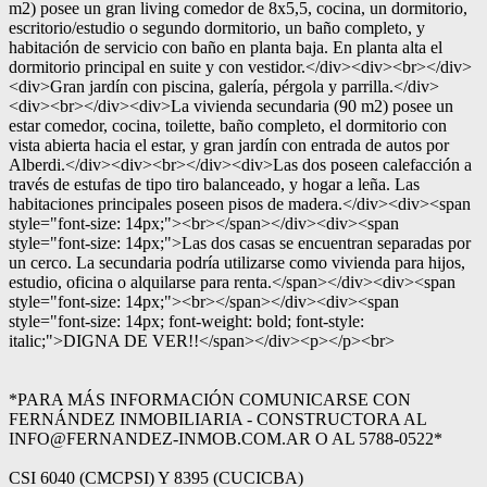
m2) posee un gran living comedor de 8x5,5, cocina, un dormitorio,
escritorio/estudio o segundo dormitorio, un baño completo, y
habitación de servicio con baño en planta baja. En planta alta el
dormitorio principal en suite y con vestidor.</div><div><br></div>
<div>Gran jardín con piscina, galería, pérgola y parrilla.</div>
<div><br></div><div>La vivienda secundaria (90 m2) posee un
estar comedor, cocina, toilette, baño completo, el dormitorio con
vista abierta hacia el estar, y gran jardín con entrada de autos por
Alberdi.</div><div><br></div><div>Las dos poseen calefacción a
través de estufas de tipo tiro balanceado, y hogar a leña. Las
habitaciones principales poseen pisos de madera.</div><div><span
style="font-size: 14px;"><br></span></div><div><span
style="font-size: 14px;">Las dos casas se encuentran separadas por
un cerco. La secundaria podría utilizarse como vivienda para hijos,
estudio, oficina o alquilarse para renta.</span></div><div><span
style="font-size: 14px;"><br></span></div><div><span
style="font-size: 14px; font-weight: bold; font-style:
italic;">DIGNA DE VER!!</span></div><p></p><br>
*PARA MÁS INFORMACIÓN COMUNICARSE CON
FERNÁNDEZ INMOBILIARIA - CONSTRUCTORA AL
INFO@FERNANDEZ-INMOB.COM.AR O AL 5788-0522*
CSI 6040 (CMCPSI) Y 8395 (CUCICBA)