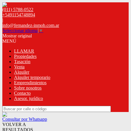
(011) 5788-0522
+5491154748894
|
info@fernandez-inmob.com.ar
Seleccionar idioma
▼
Mostrar original
MENÚ
LLAMAR
Propiedades
Tasación
Venta
Alquiler
Alquiler temporario
Emprendimientos
Sobre nosotros
Contacto
Asesor. jurídico
Consultar por Whatsapp
VOLVER A
RESULTADOS