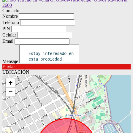
Contacto
Nombre
Teléfono
PIN
Celular
Email
Mensaje
Enviar
UBICACIÓN
+
−