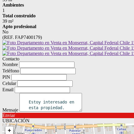
Ambientes
1
Total construido
39 m²
Apto profesional
No
(REF. FAP7400179)
Contacto
Nombre
Teléfono
PIN
Celular
Email
Mensaje
Enviar
UBICACIÓN
+