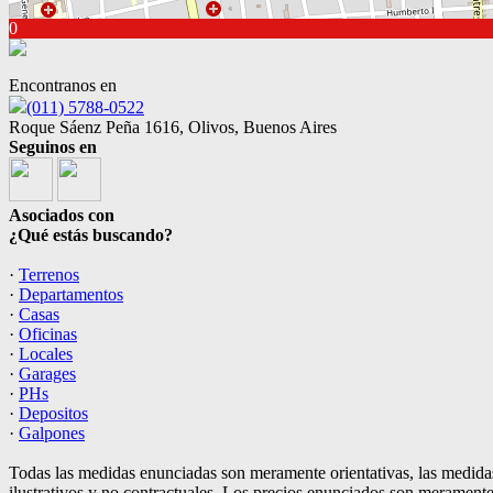
0
Encontranos en
(011) 5788-0522
Roque Sáenz Peña 1616, Olivos, Buenos Aires
Seguinos en
Asociados con
¿Qué estás buscando?
·
Terrenos
·
Departamentos
·
Casas
·
Oficinas
·
Locales
·
Garages
·
PHs
·
Depositos
·
Galpones
Todas las medidas enunciadas son meramente orientativas, las medidas
ilustrativos y no contractuales. Los precios enunciados son meramente 