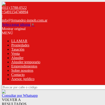
(011) 5788-0522
+5491154748894
|
info@fernandez-inmob.com.ar
Seleccionar idioma
▼
Mostrar original
MENÚ
LLAMAR
Propiedades
Tasación
Venta
Alquiler
Alquiler temporario
Emprendimientos
Sobre nosotros
Contacto
Asesor. jurídico
Consultar por Whatsapp
VOLVER A
RESULTADOS