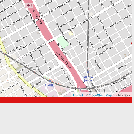
Leaflet
| ©
OpenStreetMap
contributors