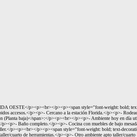
</p><p><br></p><p><span style="font-weight: bold; text-deco
pidos accesos.</p><p>- Cercano a la estación Florida.</p><p>- Rode
bución (Planta baja)</span>:</p><p><br></p><p>- Ambiente hoy en día u
orio).</p><p>- Baño completo.</p><p>- Cocina con muebles de bajo me
ller.</p><p><br></p><p><span style="font-weight: bold; text-decorati
ller/cuarto de herramientas.</p><p>- Otro ambiente apto taller/cuarto