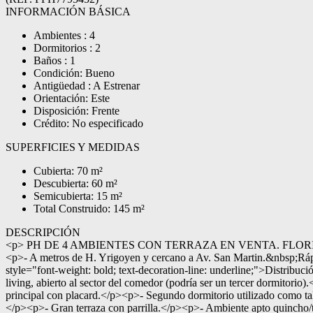
INFORMACIÓN BÁSICA
Ambientes : 4
Dormitorios : 2
Baños : 1
Condición: Bueno
Antigüedad : A Estrenar
Orientación: Este
Disposición: Frente
Crédito: No especificado
SUPERFICIES Y MEDIDAS
Cubierta: 70 m²
Descubierta: 60 m²
Semicubierta: 15 m²
Total Construido: 145 m²
DESCRIPCIÓN
<p> PH DE 4 AMBIENTES CON TERRAZA EN VENTA. FLORIDA OESTE
<p>- A metros de H. Yrigoyen y cercano a Av. San Martin.&nbsp;Rá
style="font-weight: bold; text-decoration-line: underline;">Distri
living, abierto al sector del comedor (podría ser un tercer dormit
principal con placard.</p><p>- Segundo dormitorio utilizado como ta
</p><p>- Gran terraza con parrilla.</p><p>- Ambiente apto quincho/ta