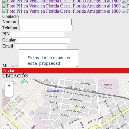
Contacto
Nombre
Teléfono
PIN
Celular
Email
Mensaje
Enviar
UBICACIÓN
+
−