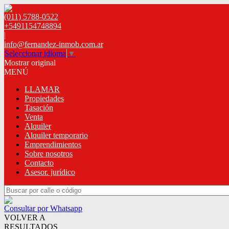
(011) 5788-0522
+5491154748894
|
info@fernandez-inmob.com.ar
Seleccionar idioma
▼
Mostrar original
MENÚ
LLAMAR
Propiedades
Tasación
Venta
Alquiler
Alquiler temporario
Emprendimientos
Sobre nosotros
Contacto
Asesor. jurídico
Consultar por Whatsapp
VOLVER A
RESULTADOS