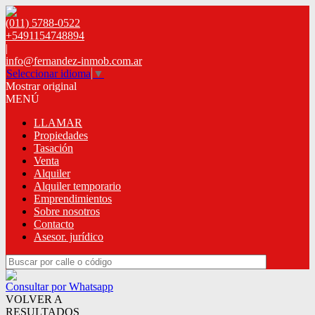
(011) 5788-0522
+5491154748894
|
info@fernandez-inmob.com.ar
Seleccionar idioma
▼
Mostrar original
MENÚ
LLAMAR
Propiedades
Tasación
Venta
Alquiler
Alquiler temporario
Emprendimientos
Sobre nosotros
Contacto
Asesor. jurídico
Consultar por Whatsapp
VOLVER A
RESULTADOS