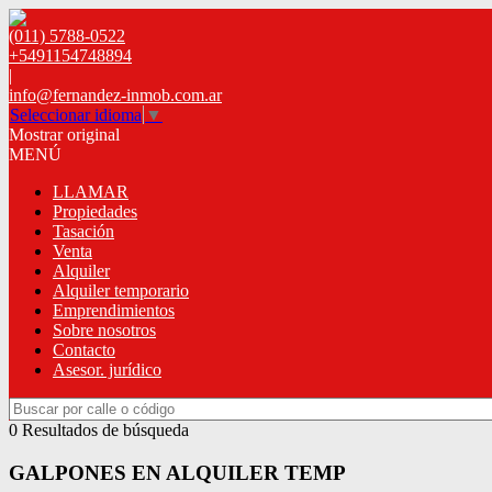
(011) 5788-0522
+5491154748894
|
info@fernandez-inmob.com.ar
Seleccionar idioma
▼
Mostrar original
MENÚ
LLAMAR
Propiedades
Tasación
Venta
Alquiler
Alquiler temporario
Emprendimientos
Sobre nosotros
Contacto
Asesor. jurídico
0 Resultados de búsqueda
GALPONES EN ALQUILER TEMP