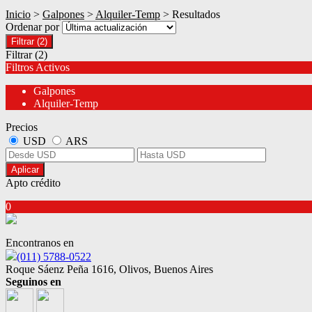
Inicio
>
Galpones
>
Alquiler-Temp
> Resultados
Ordenar por
Filtrar
(2)
Filtrar
(2)
Filtros Activos
Galpones
Alquiler-Temp
Precios
USD
ARS
Aplicar
Apto crédito
0
Encontranos en
(011) 5788-0522
Roque Sáenz Peña 1616, Olivos, Buenos Aires
Seguinos en