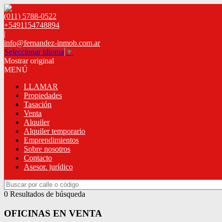
(011) 5788-0522
+5491154748894
|
info@fernandez-inmob.com.ar
Seleccionar idioma
▼
Mostrar original
MENÚ
LLAMAR
Propiedades
Tasación
Venta
Alquiler
Alquiler temporario
Emprendimientos
Sobre nosotros
Contacto
Asesor. jurídico
0 Resultados de búsqueda
OFICINAS EN VENTA