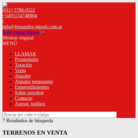
(011) 5788-0522
+5491154748894
|
info@fernandez-inmob.com.ar
Seleccionar idioma
▼
Mostrar original
MENÚ
LLAMAR
Propiedades
Tasación
Venta
Alquiler
Alquiler temporario
Emprendimientos
Sobre nosotros
Contacto
Asesor. jurídico
7 Resultados de búsqueda
TERRENOS EN VENTA